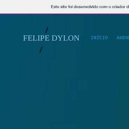
Este site foi desenvolvido com o criador 
/
FELIPE DYLON
INÍCIO
AGEN
/