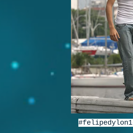
#felipedylon1