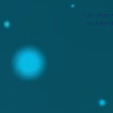
Não temo
para mos